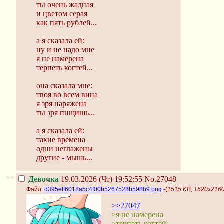
ты очень жадная
и цветом серая
как пять рублей...
а я сказала ей:
ну и не надо мне
я не намерена
терпеть когтей...
она сказала мне:
твоя во всем вина
я зря наряжена
ты зря пищишь...
а я сказала ей:
такие времена
одни неглажены
другие - мышь...
>>
Девочка
19.03.2026 (Чт) 19:52:55
No.27048
Файл:
d395eff6018a5c4f00b5267528b598b9.png
-(
1515 KB, 1620x216
>>27047
>я не намерена
>терпеть когтей...