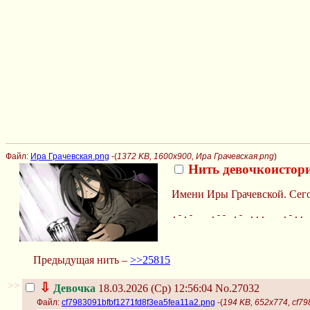
Файл:
Ира Грачевская.png
-(
1372 KB, 1600x900, Ира Грачевская.png
)
Нить девочкоистор
Имени Иры Грачевской. Сего
.-.-   .-- .- ...   .-.. 
Предыдущая нить –
>>25815
>>
⇩
Девочка
18.03.2026 (Ср) 12:56:04
No.27032
Файл:
cf7983091bfbf1271fd8f3ea5fea11a2.png
-(
194 KB, 652x774, cf7