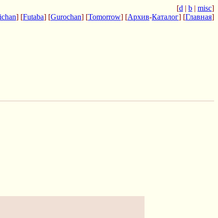
[
d
|
b
|
misc
]
ichan
] [
Futaba
] [
Gurochan
] [
Tomorrow
] [
Архив
-
Каталог
] [
Главная
]