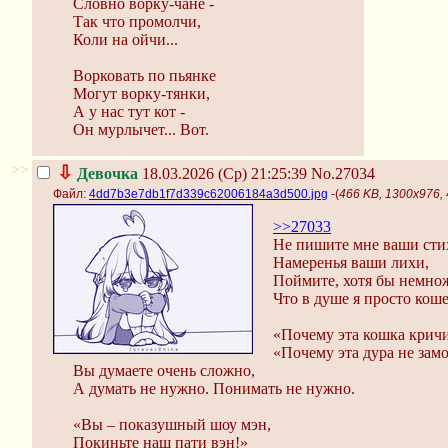
Словно ворку-чане -
Так что промолчи,
Коли на ойчи...
Ворковать по пьянке
Могут ворку-тянки,
А у нас тут кот -
Он мурлычет... Вот.
>>
⇩
Девочка
18.03.2026 (Ср) 21:25:39
No.27034
Файл:
4dd7b3e7db1f7d339c62006184a3d500.jpg
-(
466 KB, 1300x976,
>>27033
Не пишите мне ваши сти
Намеренья ваши лихи,
Поймите, хотя бы немно
Что в душе я просто коше
«Почему эта кошка крич
«Почему эта дура не зам
Вы думаете очень сложно,
А думать не нужно. Понимать не нужно.
«Вы – показушный шоу мэн,
Покиньте наш пати вэн!»