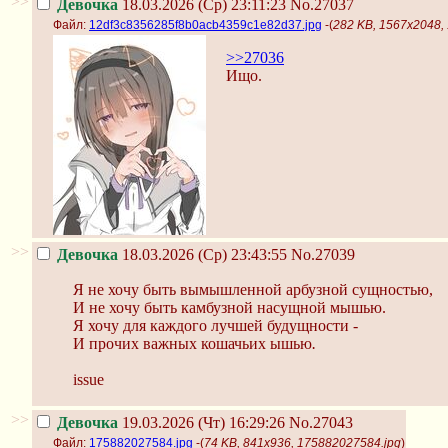
>>
Девочка
18.03.2026 (Ср) 23:11:23
No.27037
Файл:
12df3c8356285f8b0acb4359c1e82d37.jpg
-(
282 KB, 1567x2048,
>>27036
Ищо.
>>
Девочка
18.03.2026 (Ср) 23:43:55
No.27039
Я не хочу быть вымышленной арбузной сущностью,
И не хочу быть камбузной насущной мышью.
Я хочу для каждого лучшей будущности -
И прочих важных кошачьих ышью
.
issue
>>
Девочка
19.03.2026 (Чт) 16:29:26
No.27043
Файл:
175882027584.jpg
-(
74 KB, 841x936, 175882027584.jpg
)