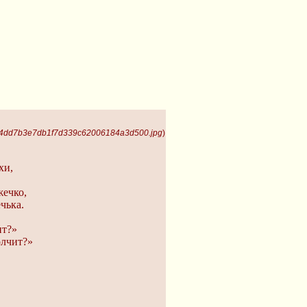
 4dd7b3e7db1f7d339c62006184a3d500.jpg
)
хи,
жечко,
чька.
ит?»
олчит?»