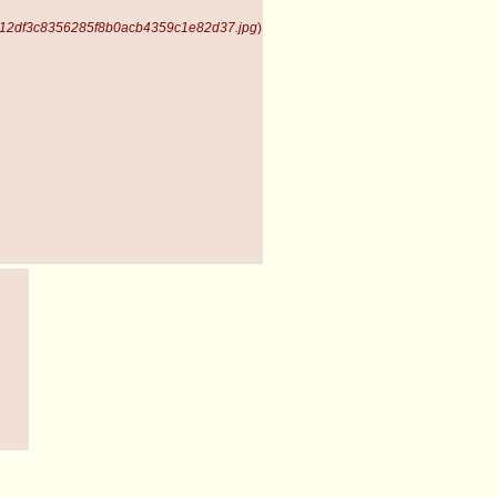
 12df3c8356285f8b0acb4359c1e82d37.jpg
)