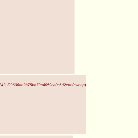
2243, f93606ab2b75bd79a4059ca0c6d2ede0.webp
)