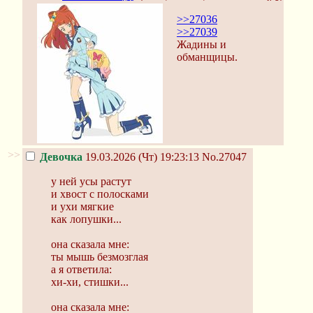
>>27036
>>27039
Жадины и
обманщицы.
>>
Девочка
19.03.2026 (Чт) 19:23:13
No.27047
у ней усы растут
и хвост с полосками
и ухи мягкие
как лопушки...
она сказала мне:
ты мышь безмозглая
а я ответила:
хи-хи, стишки...
она сказала мне: