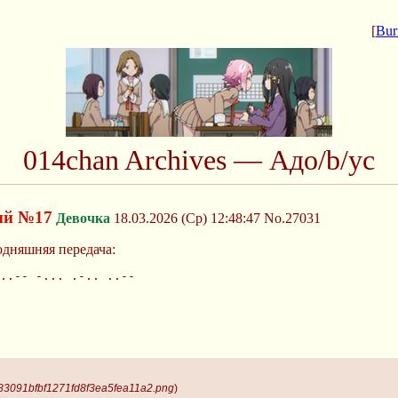
[
Bur
014chan Archives — Адо/b/ус
ий №17
Девочка
18.03.2026 (Ср) 12:48:47
No.27031
дняшняя передача:
..-- -... .-.. ..--
983091bfbf1271fd8f3ea5fea11a2.png
)