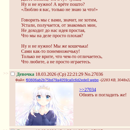
Ну и не нужно! А врёте пошто?
«Люблю я вас, только не знаю за что!»
Говорить мы с вами, значит, не хотим,
Устали, получается, от знакомых мин,
Не доходит до нас идея простая,
Что мы на деле просто плохая?
Ну и не нужно! Мы же кошечька!
Сами как-то понемножечьку!
Только не врите, что чем-то отличаетесь,
Что любите, а не просто играетесь.
>>
Девочка
18.03.2026 (Ср) 22:21:29
No.27036
Файл:
f93606ab2b75bd79a4059ca0c6d2ede0.webp
-(
2283 KB, 3048x
>>27034
Обнять и погладить же!