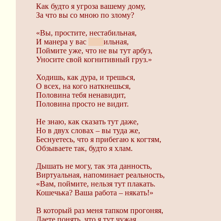
Как будто я угроза вашему дому,
За что вы со мною по злому?
«Вы, простите, нестабильная,
И манера у вас
глуп
ильная,
Поймите уже, что не вы тут арбуз,
Уносите свой когнитивный груз.»
Ходишь, как дура, и трешься,
О всех, на кого наткнешься,
Половина тебя ненавидит,
Половина просто не видит.
Не знаю, как сказать тут даже,
Но в двух словах – вы туда же,
Беснуетесь, что я прибегаю к когтям,
Обзываете так, будто я хлам.
Дышать не могу, так эта данность,
Виртуальная, напоминает реальность,
«Вам, поймите, нельзя тут плакать.
Кошечька? Ваша работа – някать!»
В который раз меня тапком прогоняя,
Даете понять, что я тут чужая,