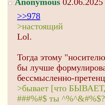
Anonymous
02.06.2025 
>>978
>настоящий
Lol.
Тогда этому "носител
бы лучше формулирова
бессмысленно-претенц
>бывает [что БЫВАЕТ, 
###%#$ ты ^%^&#%$?