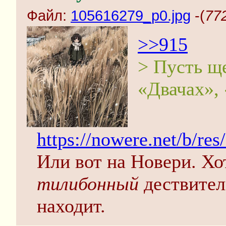
Файл:
105616279_p0.jpg
-(
77
>>915
> Пусть щ
«Двачах»,
https://nowere.net/b/r
Или вот на Новери. Хо
тилибонный
дествител
находит.