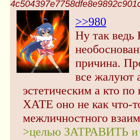
4c504397e7758dfe8e9892c901c
>>980
Ну так ведь
необоснован
причина. Пр
все жалуют 
эстетическим а кто по
ХАТЕ оно не как что-т
межличностного взаим
>целью ЗАТРАВИТЬ и 