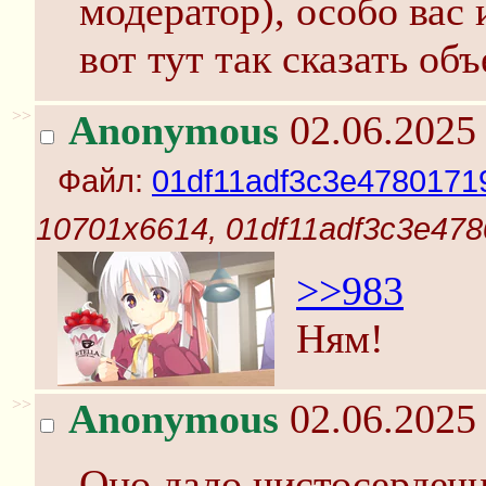
модератор), особо вас
вот тут так сказать об
>>
Anonymous
02.06.2025 
Файл:
01df11adf3c3e4780171
10701x6614, 01df11adf3c3e47
>>983
Ням!
>>
Anonymous
02.06.2025 
Оно дало чистосердеч