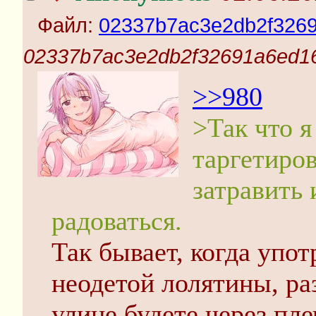
Файл:
02337b7ac3e2db2f3269
02337b7ac3e2db2f32691a6ed16
>>980
>Так что 
таргетиро
затравить
радоваться.
Так бывает, когда упо
неодетой лолятины, ра
улице будете через пл