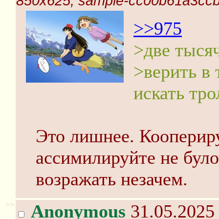
850x625, sample-cc00b61a3ccb
>>975
>две тысяч
>верить в 
искать тро
Это лишнее. Коопериру
ассимилируйте не було
возражать незачем.
>>
Anonymous
31.05.2025 