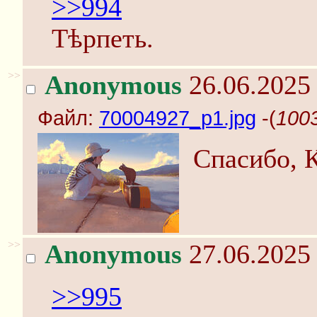
>>994
Тѣрпеть.
>>
Anonymous
26.06.2025 
Файл:
70004927_p1.jpg
-(
1003
Спасибо, К
>>
Anonymous
27.06.2025 
>>995