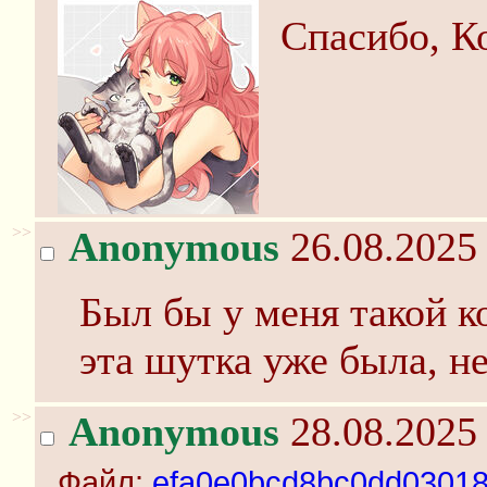
Спасибо, К
>>
Anonymous
26.08.2025 
Был бы у меня такой ко
эта шутка уже была, н
>>
Anonymous
28.08.2025 
Файл:
efa0e0bcd8bc0dd03018