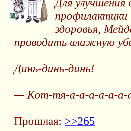
Для улучшения 
профилактики 
здоровья, Мей
проводить влажную уб
Динь-динь-динь!
— Кот-тя-а-а-а-а-а-а-а
Прошлая:
>>265