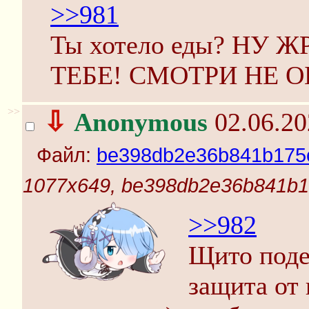
>>981
Ты хотело еды? НУ Ж
ТЕБЕ! СМОТРИ НЕ 
>>
⇩
Anonymous
02.06.20
Файл:
be398db2e36b841b175
1077x649, be398db2e36b841b
>>982
Щито подел
защита от 