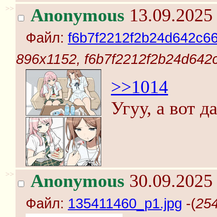
>>
Anonymous
13.09.2025 
Файл:
f6b7f2212f2b24d642c6
896x1152, f6b7f2212f2b24d642
>>1014
Угуу, а вот д
>>
Anonymous
30.09.2025 
Файл:
135411460_p1.jpg
-(
254