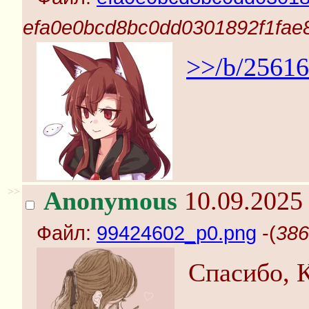
efa0e0bcd8bc0dd0301892f1fae
>>/b/25616
>>
Anonymous
10.09.2025 
Файл:
99424602_p0.png
-(
386
Спасибо, 