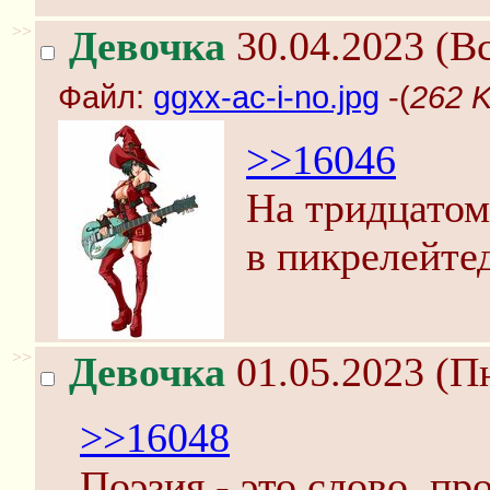
>>
Девочка
30.04.2023 (Вс
Файл:
ggxx-ac-i-no.jpg
-(
262 K
>>16046
На тридцатом
в пикрелейте
>>
Девочка
01.05.2023 (Пн
>>16048
Поэзия - это слово, п