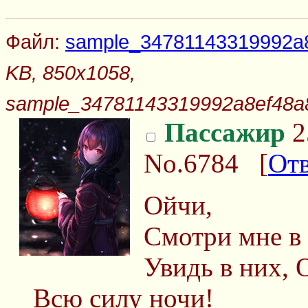
Файл:
sample_34781143319992a8
KB, 850x1058,
sample_34781143319992a8ef48a
Пассажир
2
No.6784
[
От
Ойчи,
Смотри мне в 
Увидь в них, 
Всю силу ночи!