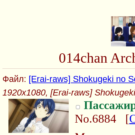
014chan Arc
Файл:
[Erai-raws] Shokugeki no S
1920x1080, [Erai-raws] Shokugeki
Пассажи
No.6884
[