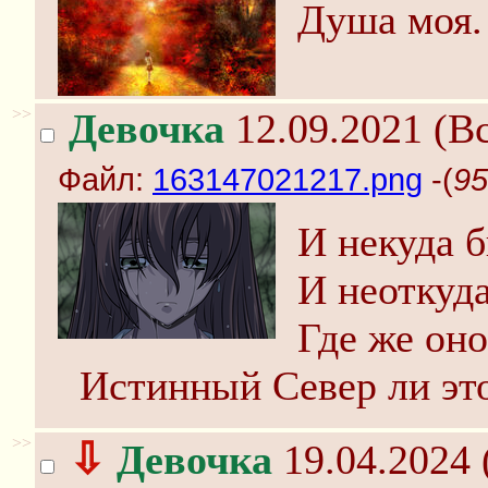
Душа моя.
>>
Девочка
12.09.2021 (Вс
Файл:
163147021217.png
-(
95
И некуда 
И неоткуд
Где же оно
Истинный Север ли эт
>>
⇩
Девочка
19.04.2024 