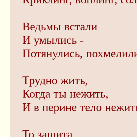
Ведьмы встали
И умылись -
Потянулись, похмели
Трудно жить,
Когда ты нежить,
И в перине тело нежит
То защита