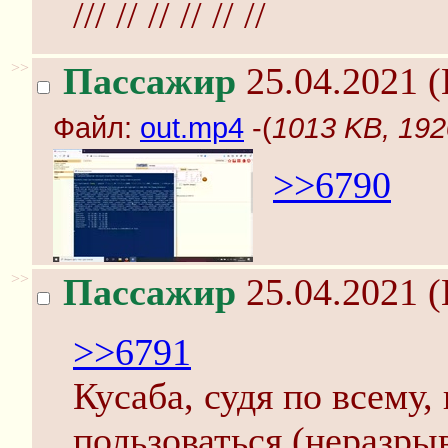
/// // // // // //
>>
Пассажир
25.04.2021 (
Файл:
out.mp4
-(
1013 KB, 192
>>6790
>>
Пассажир
25.04.2021 (
>>6791
Кусаба, судя по всему, 
пользоваться (неразр