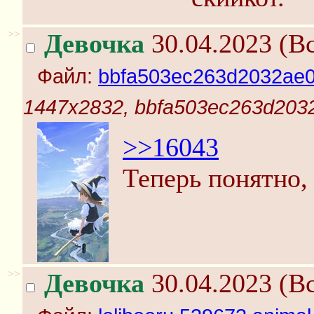
>>
Девочка
30.04.2023 (Вс
Файл:
bbfa503ec263d2032ae0
1447x2832, bbfa503ec263d203
>>16043
Теперь понятно,
>>
Девочка
30.04.2023 (Вс