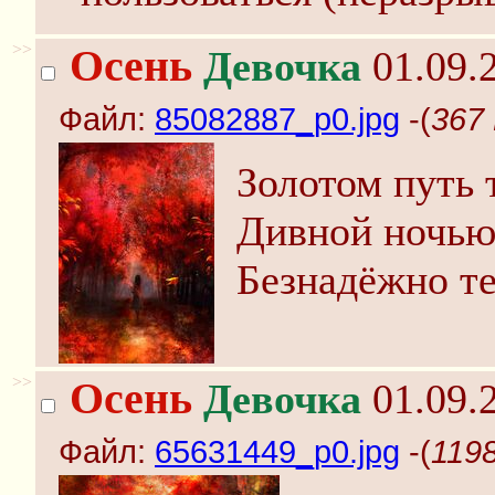
>>
Осень
Девочка
01.09.2
Файл:
85082887_p0.jpg
-(
367 
Золотом путь 
Дивной ночью 
Безнадёжно те
>>
Осень
Девочка
01.09.2
Файл:
65631449_p0.jpg
-(
1198