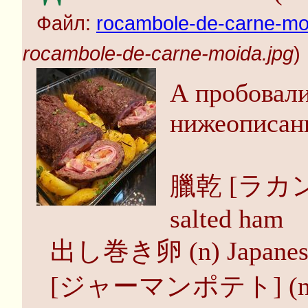
Файл:
rocambole-de-carne-mo
rocambole-de-carne-moida.jpg
)
А пробовали
нижеописан
臘乾 [ラカン] (
salted ham
出し巻き卵 (n) Japanese
[ジャーマンポテト] (n) (foo