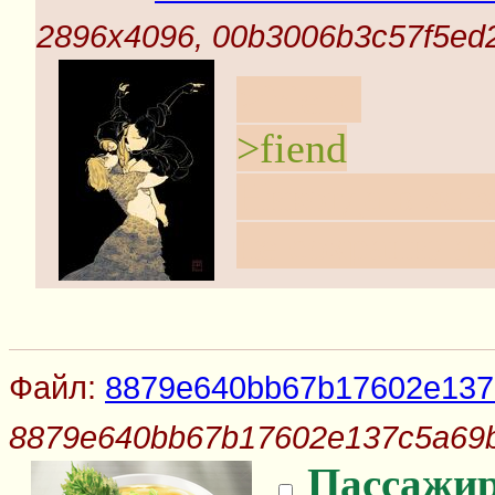
2896x4096, 00b3006b3c57f5ed
>friend
>fiend
Никогда в жиз
не сохранила 
Файл:
8879e640bb67b17602e137
8879e640bb67b17602e137c5a69
Пассажи