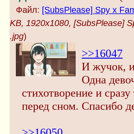
Файл:
[SubsPlease] Spy x Fam
KB, 1920x1080, [SubsPlease] S
.jpg
)
>>16047
И жучок, и
Одна девоч
стихотворение и сразу
перед сном. Спасибо д
>>16050