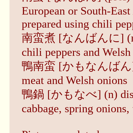
European or South-East A
prepared using chili pe
南蛮煮 [なんばんに] (n) (2)
chili peppers and Welsh
鴨南蛮 [かもなんばん] (n) (
meat and Welsh onions
鴨鍋 [かもなべ] (n) dish o
cabbage, spring onions, t