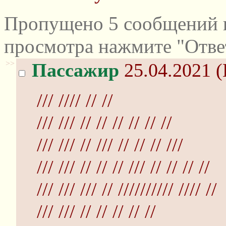
Пропущено 5 сообщений и
просмотра нажмите "Отве
>>
Пассажир
25.04.2021 (
/// //// // //
/// /// // // // // // //
/// /// // /// // // // ///
/// /// // // // /// // // // //
/// /// /// // ////////// //// //
/// /// // // // // //