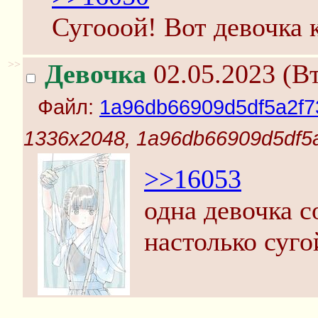
Сугооой! Вот девочка 
>>
Девочка
02.05.2023 (Вт
Файл:
1a96db66909d5df5a2f7
1336x2048, 1a96db66909d5df5
>>16053
одна девочка с
настолько суго