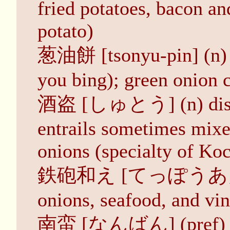
fried potatoes, bacon a
potato)
葱油餅 [tsonyu-pin] (n) s
you bing); green onion 
酒盗 [しゅとう] (n) dish o
entrails sometimes mixe
onions (specialty of Koc
鉄砲和え [てっぽうあえ] (n)
onions, seafood, and vi
南蛮 [なんばん] (pref) (4)