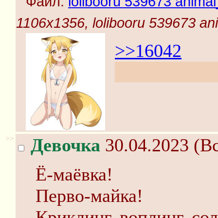
Файл:
lolibooru 539673 animal_
1106x1356, lolibooru 539673 ani
>>16042
ахх, какая де
>>
Девочка
30.04.2023 (Вс
Ё-маёвка!
Перво-майка!
Криклинг, воплинг, сол