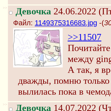
>>
Девочка
24.06.2022 (Пт
Файл:
1149375316683.jpg
-(
3
>>11507
Почитайте
между ginge
А так, я в
дважды, помню только 
вылилась пока в чемод
>>
Девочка
14.07.2022 (Чт